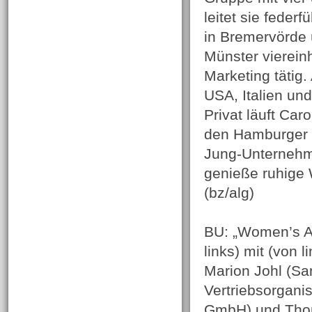
leitet sie feder
in Bremervörde
Münster vierein
Marketing tätig
USA, Italien und
Privat läuft Ca
den Hamburger H
Jung-Unternehme
genieße ruhige 
(bz/alg)
BU: „Women’s Aw
links) mit (von 
Marion Johl (Sa
Vertriebsorgani
GmbH) und Thom