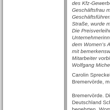
des Kfz-Gewerbe
Geschäftsfrau m
Geschäftsführer
Straße, wurde m
Die Preisverlei
Unternehmerinne
dem Women’s Aw
mit bemerkenswe
Mitarbeiter vorbi
Wolfgang Miche
Carolin Sprecke
Bremervörde, mi
Bremervörde. Die
Deutschland Sc
begehrten „Wom