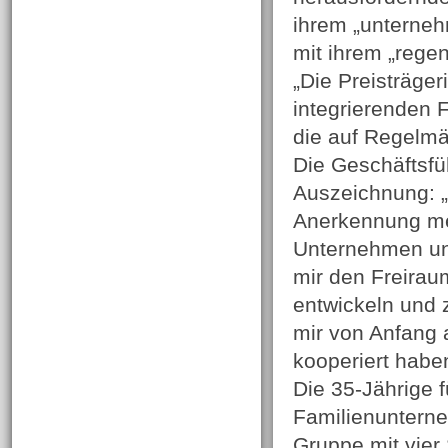
ihrem „unterneh
mit ihrem „rege
„Die Preisträger
integrierenden F
die auf Regelmäß
Die Geschäftsfüh
Auszeichnung: „D
Anerkennung me
Unternehmen und
mir den Freirau
entwickeln und 
mir von Anfang 
kooperiert habe
Die 35-Jährige f
Familienunterne
Gruppe mit vier